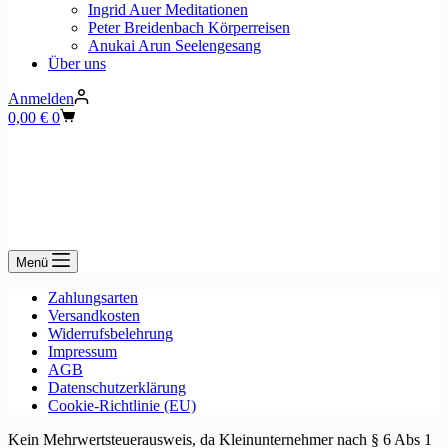
Ingrid Auer Meditationen
Peter Breidenbach Körperreisen
Anukai Arun Seelengesang
Über uns
Anmelden
Warenkorb
0,00
€
0
Menü
Zahlungsarten
Versandkosten
Widerrufsbelehrung
Impressum
AGB
Datenschutzerklärung
Cookie-Richtlinie (EU)
Kein Mehrwertsteuerausweis, da Kleinunternehmer nach § 6 Abs 1