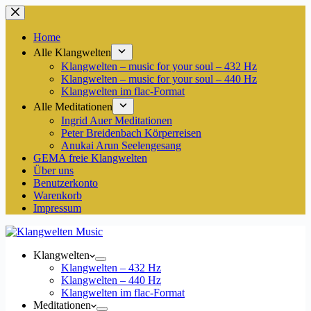
Zum
Inhalt
springen
Home
Alle Klangwelten
Klangwelten – music for your soul – 432 Hz
Klangwelten – music for your soul – 440 Hz
Klangwelten im flac-Format
Alle Meditationen
Ingrid Auer Meditationen
Peter Breidenbach Körperreisen
Anukai Arun Seelengesang
GEMA freie Klangwelten
Über uns
Benutzerkonto
Warenkorb
Impressum
Klangwelten
Klangwelten – 432 Hz
Klangwelten – 440 Hz
Klangwelten im flac-Format
Meditationen