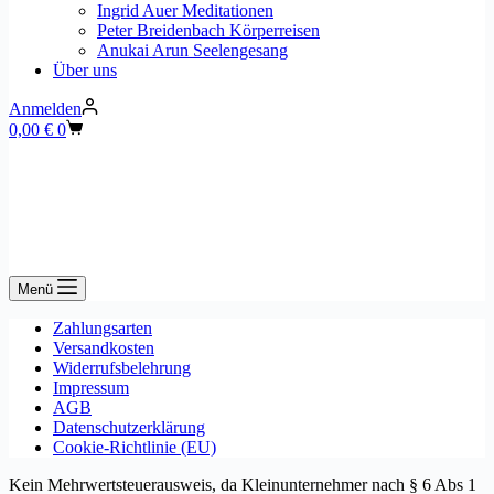
Ingrid Auer Meditationen
Peter Breidenbach Körperreisen
Anukai Arun Seelengesang
Über uns
Anmelden
Warenkorb
0,00
€
0
Menü
Zahlungsarten
Versandkosten
Widerrufsbelehrung
Impressum
AGB
Datenschutzerklärung
Cookie-Richtlinie (EU)
Kein Mehrwertsteuerausweis, da Kleinunternehmer nach § 6 Abs 1