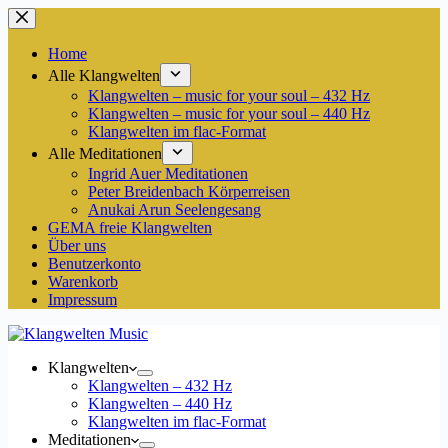
Zum
Inhalt
springen
Home
Alle Klangwelten
Klangwelten – music for your soul – 432 Hz
Klangwelten – music for your soul – 440 Hz
Klangwelten im flac-Format
Alle Meditationen
Ingrid Auer Meditationen
Peter Breidenbach Körperreisen
Anukai Arun Seelengesang
GEMA freie Klangwelten
Über uns
Benutzerkonto
Warenkorb
Impressum
Klangwelten
Klangwelten – 432 Hz
Klangwelten – 440 Hz
Klangwelten im flac-Format
Meditationen