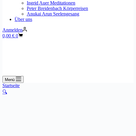
Ingrid Auer Meditationen
Peter Breidenbach Körperreisen
Anukai Arun Seelengesang
Über uns
Anmelden
Warenkorb
0,00
€
0
Menü
Startseite
🔍