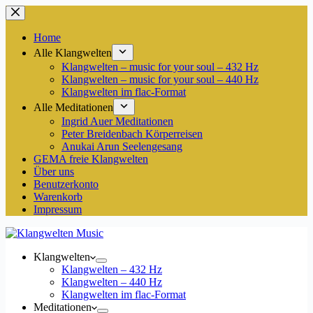
Zum
Inhalt
springen
Home
Alle Klangwelten
Klangwelten – music for your soul – 432 Hz
Klangwelten – music for your soul – 440 Hz
Klangwelten im flac-Format
Alle Meditationen
Ingrid Auer Meditationen
Peter Breidenbach Körperreisen
Anukai Arun Seelengesang
GEMA freie Klangwelten
Über uns
Benutzerkonto
Warenkorb
Impressum
Klangwelten
Klangwelten – 432 Hz
Klangwelten – 440 Hz
Klangwelten im flac-Format
Meditationen