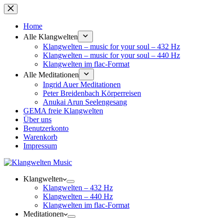
Zum
Inhalt
springen
Home
Alle Klangwelten
Klangwelten – music for your soul – 432 Hz
Klangwelten – music for your soul – 440 Hz
Klangwelten im flac-Format
Alle Meditationen
Ingrid Auer Meditationen
Peter Breidenbach Körperreisen
Anukai Arun Seelengesang
GEMA freie Klangwelten
Über uns
Benutzerkonto
Warenkorb
Impressum
Klangwelten
Klangwelten – 432 Hz
Klangwelten – 440 Hz
Klangwelten im flac-Format
Meditationen