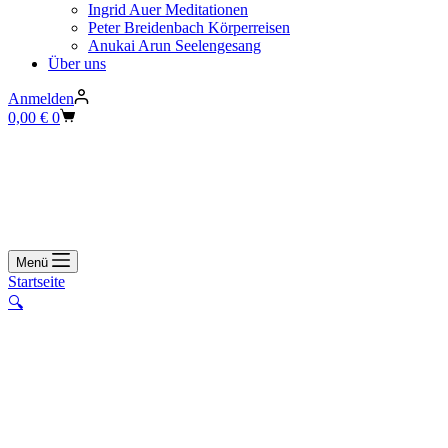
Ingrid Auer Meditationen
Peter Breidenbach Körperreisen
Anukai Arun Seelengesang
Über uns
Anmelden
Warenkorb
0,00
€
0
Menü
Startseite
🔍